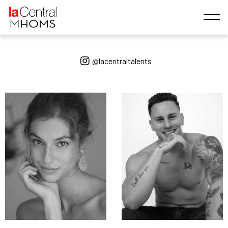
@lacentraltalents