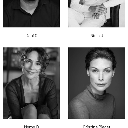
Dani C
Niels J
Momo B
Cristina Piaget