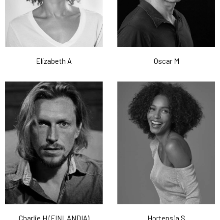
Elízabeth A
Oscar M
Charlie H (FINLANDIA)
Hortensia S