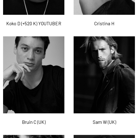
Koko D (+520 K) YOUTUBER
Cristina H
Bruin C (UK)
Sam W (UK)