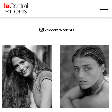
@lacentraltalents