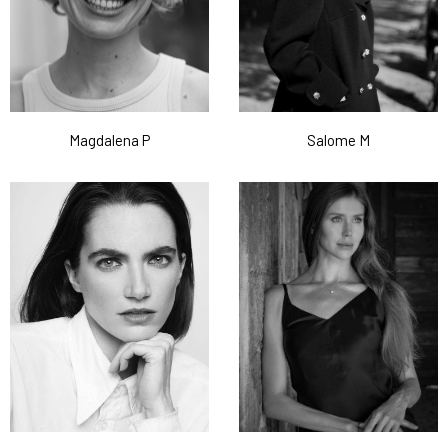
Magdalena P
Salome M