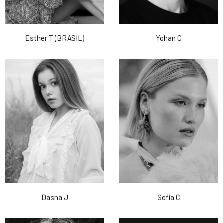
Esther T (BRASIL)
Yohan C
Dasha J
Sofía C