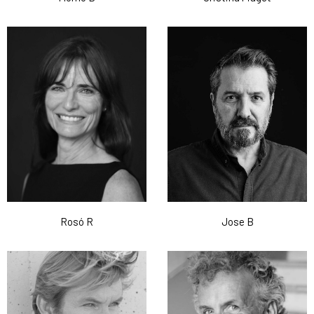
Rosó R
Jose B