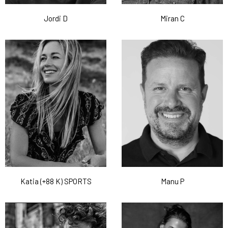
Jordi D
Miran C
Katia (+88 K) SPORTS
Manu P