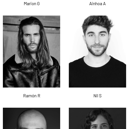
Marion G
Ainhoa A
Ramón R
Nil S