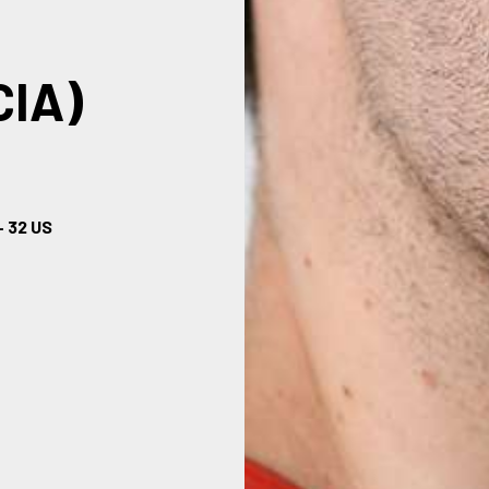
CIA)
– 32 US