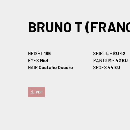
BRUNO T (FRAN
HEIGHT
185
SHIRT
L - EU 42
EYES
Miel
PANTS
M - 42 EU 
HAIR
Castaño Oscuro
SHOES
44 EU
PDF